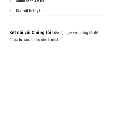
Chính sách đổi trả
thoải mái và an toàn.
Bảo mật thông tin
Nguồn:
https://htebike.htskys.com/xe-dien-gap/xe-
dap-dien-tro-luc-gap-gon-himo-z20-pro/
Kết nối với Chúng tôi
Liên hệ ngay với chúng tôi để
được tư vấn, hỗ trợ nhanh nhất.