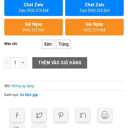
Chat Zalo
Chat Zalo
Zalo 0932.374.568
Zalo 0942.333.069
Gọi Ngay
Gọi Ngay
0942.333.069
0932.374.568
Màu sắc
Xám
Trắng
Xe Đạp Điện Trợ Lực Gấp Gọn Himo Z20 Pro số lượng
THÊM VÀO GIỎ HÀNG
SKU:
Không áp dụng
Danh mục:
Xe điện gập