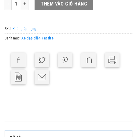
Xe Đạp Trợ Lực Điện Gấp Gọn 5TH Wheel Thunder 1FT số lượng
THÊM VÀO GIỎ HÀNG
SKU:
Không áp dụng
Danh mục:
Xe đạp điện Fat tire