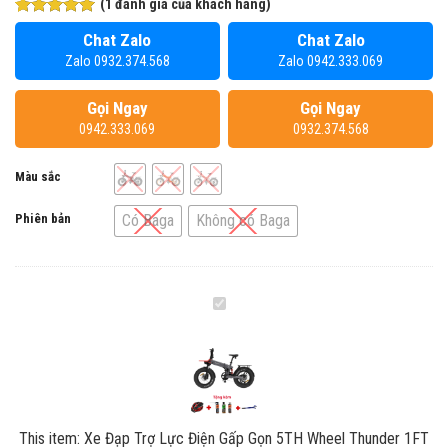
(
1
đánh giá của khách hàng)
5.00
1
trên 5
Chat Zalo
Chat Zalo
dựa trên
đánh giá
Zalo 0932.374.568
Zalo 0942.333.069
Gọi Ngay
Gọi Ngay
0942.333.069
0932.374.568
Màu sắc
Phiên bản
Có Baga
Không có Baga
Xe
Đạp
Trợ
Lực
Điện
Gấp
This item:
Xe Đạp Trợ Lực Điện Gấp Gọn 5TH Wheel Thunder 1FT
Gọn