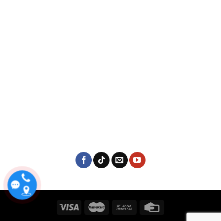
Kích thước xe trước khi mở và sau khi gấp
Thoải mái lái xe bất chấp mọi địa hình
Với
thiết kế yên xe mềm mại
sẽ giúp bạn giảm bớt sự
khó chịu khi đạp xe. Việc thực hiện chạy xe trên nhiều
điều kiện đường xá khác nhau trở nên dễ dàng hơn, từ đi
xe đạp đường trường đến đường gập ghềnh, chông
chênh.