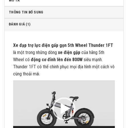
MÔ TẢ
THÔNG TIN BỔ SUNG
ĐÁNH GIÁ (1)
Xe đạp trợ lực điện gấp gọn 5th Wheel Thunder 1FT
là một trong những dòng
xe điện gập
của hãng 5th
Wheel có
động cơ đỉnh lên đến 800W
siêu mạnh.
Thunder 1FT có thể chinh phục mọi địa hình một cách vô
cùng thoải mái.
Trình
chơi
Video