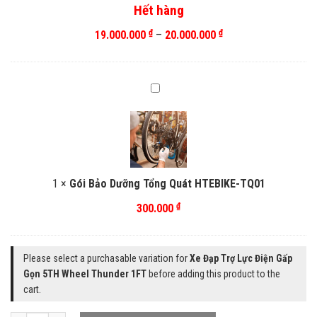
Hết hàng
5TH
Wheel
₫
₫
Khoảng
19.000.000
–
20.000.000
Thunder
giá:
1FT
từ
19.000.000 ₫
Gói
Bảo
đến
Dưỡng
20.000.000 ₫
Tổng
Quát
HTEBIKE-
1
×
Gói Bảo Dưỡng Tổng Quát HTEBIKE-TQ01
TQ01
₫
300.000
Please select a purchasable variation for
Xe Đạp Trợ Lực Điện Gấp
Gọn 5TH Wheel Thunder 1FT
before adding this product to the
cart.