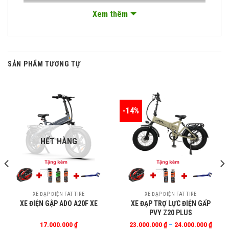
Xem thêm
SẢN PHẨM TƯƠNG TỰ
-14%
HẾT HÀNG
5th Wheel Thunder 1FT – Sự Thống Trị Trên
Mọi Con Dốc!
Sản
XE ĐẠP ĐIỆN FAT TIRE
XE ĐẠP ĐIỆN FAT TIRE
XE ĐIỆN GẬP ADO A20F XE
XE ĐẠP TRỢ LỰC ĐIỆN GẤP
phẩm
PVY Z20 PLUS
này
Khoả
17.000.000
₫
23.000.000
₫
–
24.000.000
₫
có