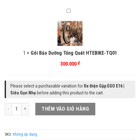
từ
9.000.000 ₫
Gói
Bảo
đến
Dưỡng
16.990.000 ₫
Tổng
Quát
HTEBIKE-
1
×
Gói Bảo Dưỡng Tổng Quát HTEBIKE-TQ01
TQ01
₫
300.000
Please select a purchasable variation for
Xe Điện Gập EGO E16 |
Siêu Gọn Nhẹ
before adding this product to the cart.
Xe Điện Gập EGO E16 | Siêu Gọn Nhẹ số lượng
THÊM VÀO GIỎ HÀNG
SKU:
Không áp dụng