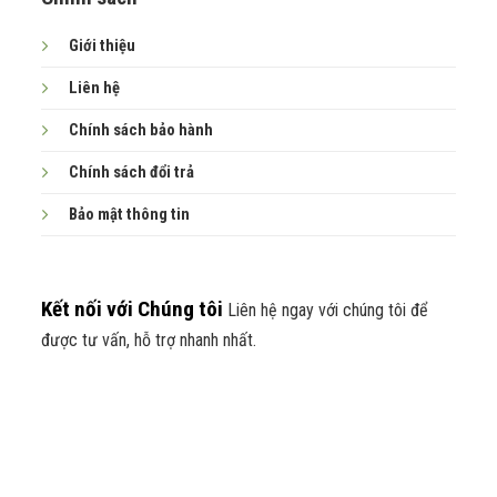
Giới thiệu
Liên hệ
Chính sách bảo hành
Pin lithium tối ưu
Chính sách đổi trả
Đồng hồ LED thông minh
Bảo mật thông tin
Bộ hiển thị
màn hình LED sắc nét và chống nước
. Nó
sẽ giúp bạn dễ dàng theo dõi quãng đường, tốc độ và
điều chỉnh chế độ di chuyển.
Kết nối với Chúng tôi
Liên hệ ngay với chúng tôi để
được tư vấn, hỗ trợ nhanh nhất.