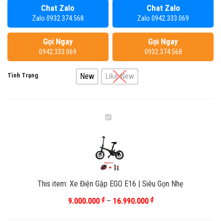
Chat Zalo
Chat Zalo
từ
Zalo 0932.374.568
Zalo 0942.333.069
9.000.000 ₫
đến
Gọi Ngay
Gọi Ngay
16.990.000 ₫
0942.333.069
0932.374.568
Tình Trạng
New
Like New
Xe
Điện
Gập
EGO
E16
|
This item:
Xe Điện Gập EGO E16 | Siêu Gọn Nhẹ
Siêu
Gọn
₫
₫
Khoảng
9.000.000
–
16.990.000
Nhẹ
giá: