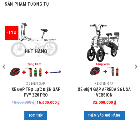
SẢN PHẨM TƯƠNG TỰ
-11%
HẾT HÀNG
XE ĐIỆN GẬP
XE ĐIỆN GẬP
XE ĐẠP TRỢ LỰC ĐIỆN GẤP
XE ĐIỆN GẬP AFREDA S6 USA
PVY Z20 PRO
VERSION
Giá
Giá
18.600.000
₫
16.600.000
₫
32.000.000
₫
gốc
hiện
là:
tại
18.600.000 ₫.
là:
ĐỌC TIẾP
THÊM VÀO GIỎ HÀNG
16.600.000 ₫.