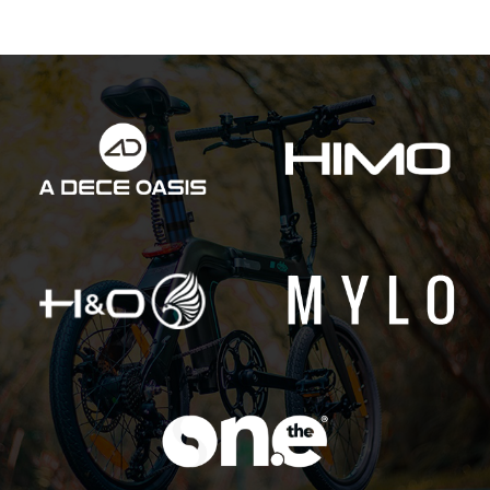
Giới thiệu sơ lược về xe điện gập EGO E16
Xe điện gập EGO tự hào là một trong những thế hệ
xe
điện thông minh và bảo vệ môi trường
.
Pin của xe có
thể có thể tháo rời
dễ dàng, đơn giản tại nhà hoặc tại
nơi làm việc để sạc. Đặc biệt, mỗi lần sạc chỉ mất
khoảng thời gian ngắn từ 3-4h.
Hơn thế nữa, xe điện gập EGO có thể
đi được quãng
đường 60 – 80km
với chế độ trợ lực điện. Và 35km với
chế độ điện hoàn toàn. Do đó, bạn có thể đi thả ga khi
không dùng điện. Đồng thời, nó có thể dễ dàng được cất
giữ trong cốp xe ô tô, cất ở cầu thang, thang máy, văn
phòng,…