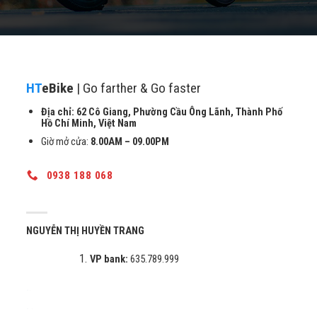
HT
eBike
| Go farther & Go faster
Địa chỉ: 62 Cô Giang, Phường Cầu Ông Lãnh, Thành Phố
Hồ Chí Minh, Việt Nam
Giờ mở cửa:
8.00AM – 09.00PM
Xe điện thông minh
0938 188 068
Khả năng gấp gọn
Đối với xe điện gập EGO bạn có thể dễ dàng gấp gọn xe.
Kích thước ban đầu của xe là 125cm. Sau khi gấp gọn
NGUYỄN THỊ HUYỀN TRANG
chỉ còn 60cm. Lợi thế này giúp bạn di chuyển dễ dàng
VP bank:
635.789.999
trong vòng chưa đầy 10s.
.
.
.
.