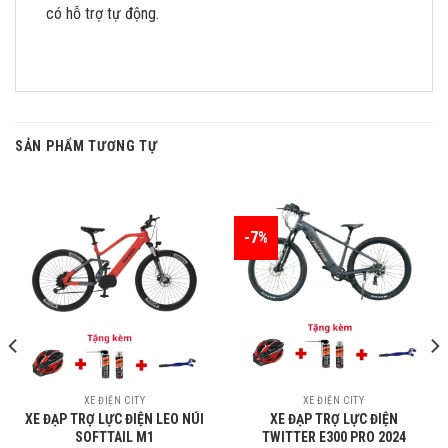
có hỗ trợ tự động.
SẢN PHẨM TƯƠNG TỰ
-7%
XE ĐIỆN CITY
XE ĐIỆN CITY
XE ĐẠP TRỢ LỰC ĐIỆN LEO NÚI
XE ĐẠP TRỢ LỰC ĐIỆN
SOFTTAIL M1
TWITTER E300 PRO 2024