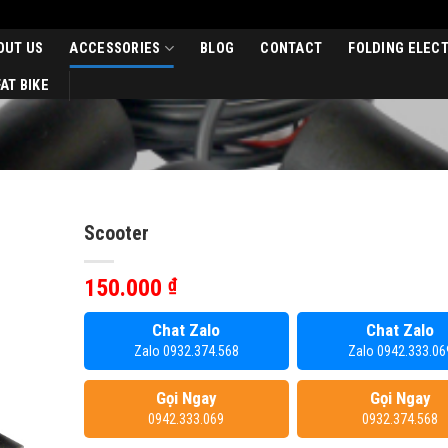
OUT US
ACCESSORIES
BLOG
CONTACT
FOLDING ELECT
AT BIKE
Scooter
150.000
₫
Chat Zalo
Chat Zalo
Zalo 0932.374.568
Zalo 0942.333.06
Gọi Ngay
Gọi Ngay
0942.333.069
0932.374.568