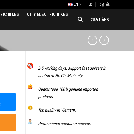
EN
0
₫
RIC BIKES
CITY ELECTRIC BIKES
CỬA HÀNG
2-5 working days, support fast delivery in
central of Ho Chi Minh city.
Guaranteed 100% genuine imported
products.
9
Top quality in Vietnam.
Professional customer service.