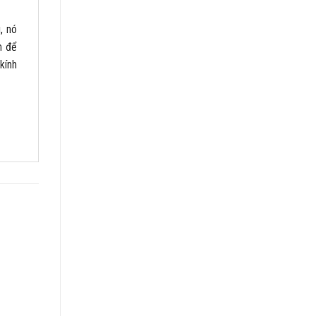
, nó
m để
kính