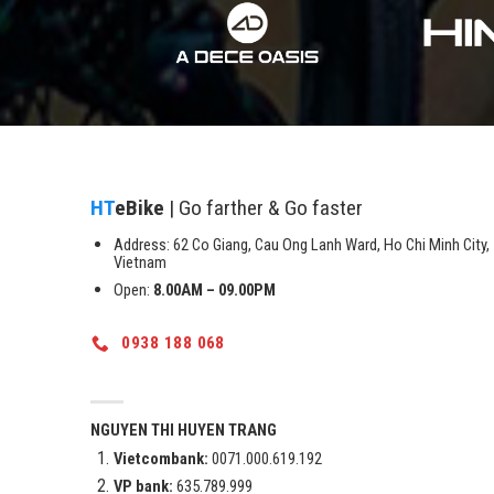
HT
eBike
| Go farther & Go faster
Address: 62 Co Giang, Cau Ong Lanh Ward, Ho Chi Minh City,
Vietnam
Open:
8.00AM – 09.00PM
0938 188 068
NGUYEN THI HUYEN TRANG
Vietcombank:
0071.000.619.192
VP bank:
635.789.999