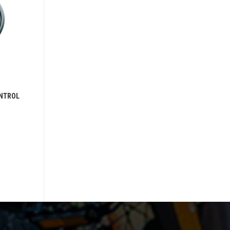
ACCESSORIES
ONTROL
3G SUPPORT
220.000
₫
ADD TO BASKET