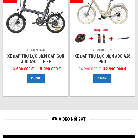
Sản
Sản
XE ĐIỆN GẬP
XE ĐIỆN CITY
XE ĐẠP TRỢ LỰC ĐIỆN GẤP GỌN
XE ĐẠP TRỢ LỰC ĐIỆN ADO A28
phẩm
phẩm
ADO A20 LITE SE
PRO
này
này
Khoảng
Giá
Giá
13.500.000
₫
–
15.990.000
₫
34.990.000
₫
32.990.000
₫
có
có
giá:
gốc
hiện
từ
là:
tại
nhiều
nhiều
CHỌN
CHỌN
13.500.000 ₫
34.990.000 ₫.
là:
biến
biến
đến
32.990.
15.990.000 ₫
thể.
thể.
Các
Các
tùy
tùy
chọn
chọn
có
có
VIDEO NỔI BẬT
thể
thể
được
được
chọn
chọn