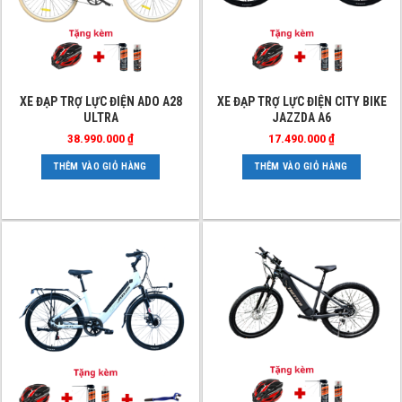
XE ĐẠP TRỢ LỰC ĐIỆN ADO A28
XE ĐẠP TRỢ LỰC ĐIỆN CITY BIKE
ULTRA
JAZZDA A6
38.990.000
₫
17.490.000
₫
THÊM VÀO GIỎ HÀNG
THÊM VÀO GIỎ HÀNG