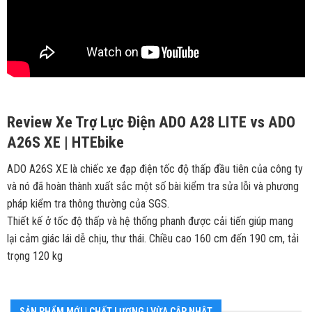
Review Xe Trợ Lực Điện ADO A28 LITE vs ADO
A26S XE | HTEbike
ADO A26S XE là chiếc xe đạp điện tốc độ thấp đầu tiên của công ty
và nó đã hoàn thành xuất sắc một số bài kiểm tra sửa lỗi và phương
pháp kiểm tra thông thường của SGS.
Thiết kế ở tốc độ thấp và hệ thống phanh được cải tiến giúp mang
lại cảm giác lái dễ chịu, thư thái. Chiều cao 160 cm đến 190 cm, tải
trọng 120 kg
SẢN PHẨM MỚI | CHẤT LƯỢNG | VỪA CẬP NHẬT