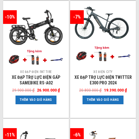
Các
tùy
chọn
-10%
-7%
có
thể
được
chọn
trên
trang
sản
phẩm
XE ĐẠP ĐIỆN FAT TIRE
XE ĐIỆN CITY
XE ĐẠP TRỢ LỰC ĐIỆN GẤP
XE ĐẠP TRỢ LỰC ĐIỆN TWITTER
SAMEBIKE RS-A02
E300 PRO 2024
Giá
Giá
Giá
Giá
29.900.000
₫
26.900.000
₫
20.800.000
₫
19.390.000
₫
gốc
hiện
gốc
hiện
là:
tại
là:
tại
THÊM VÀO GIỎ HÀNG
THÊM VÀO GIỎ HÀNG
29.900.000 ₫.
là:
20.800.000 ₫.
là:
26.900.000 ₫.
19.390.
-11%
-6%