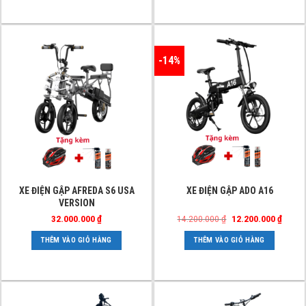
biến
16.990.000 ₫
thể.
Các
tùy
-14%
chọn
có
thể
được
chọn
trên
trang
sản
phẩm
XE ĐIỆN GẬP AFREDA S6 USA
XE ĐIỆN GẬP ADO A16
VERSION
Giá
Giá
32.000.000
₫
14.200.000
₫
12.200.000
₫
gốc
hiện
là:
tại
THÊM VÀO GIỎ HÀNG
THÊM VÀO GIỎ HÀNG
14.200.000 ₫.
là:
12.200