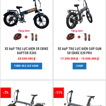
Sản
XE ĐẠP TRỢ LỰC ĐIỆN SR EBIKE
XE ĐẠP TRỢ LỰC ĐIỆN GẤP GỌN
RAPTOR X245
SR EBIKE X20 PRO
phẩm
này
Khoả
24.500.000
₫
17.290.000
₫
–
19.500.000
₫
giá:
có
từ
THÊM VÀO GIỎ HÀNG
CHỌN
17.29
nhiều
đến
biến
19.50
thể.
Các
tùy
-7%
-11%
chọn
có
thể