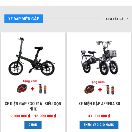
tùy
chọn
có
thể
XE ĐẠP ĐIỆN GẬP
XEM TẤT CẢ
được
chọn
trên
trang
sản
phẩm
Sản
XE ĐIỆN GẬP EGO E16 | SIÊU GỌN
XE ĐIỆN GẬP AFREDA S8
NHẸ
phẩm
này
Khoảng
9.000.000
₫
–
16.990.000
₫
37.000.000
₫
giá:
có
từ
CHỌN
THÊM VÀO GIỎ HÀNG
9.000.000 ₫
nhiều
đến