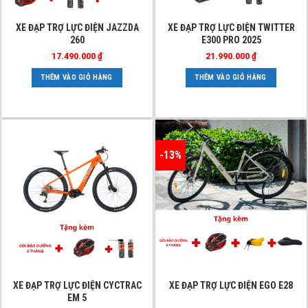
XE ĐẠP TRỢ LỰC ĐIỆN JAZZDA
XE ĐẠP TRỢ LỰC ĐIỆN TWITTER
260
E300 PRO 2025
17.490.000
₫
21.990.000
₫
THÊM VÀO GIỎ HÀNG
THÊM VÀO GIỎ HÀNG
-13%
Sản
Sản
XE ĐẠP TRỢ LỰC ĐIỆN CYCTRAC
XE ĐẠP TRỢ LỰC ĐIỆN EGO E28
EM 5
phẩm
phẩm