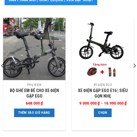
Sản
PHỤ KIỆN
XE ĐIỆN EGO
BỘ GHẾ EM BÉ CHO XE ĐIỆN
XE ĐIỆN GẬP EGO E16 | SIÊU
phẩm
GẬP EGO
GỌN NHẸ
này
Khoản
648.000
₫
9.000.000
₫
–
16.990.000
₫
có
giá:
từ
nhiều
THÊM VÀO GIỎ HÀNG
CHỌN
9.000.
biến
đến
16.99
thể.
Các