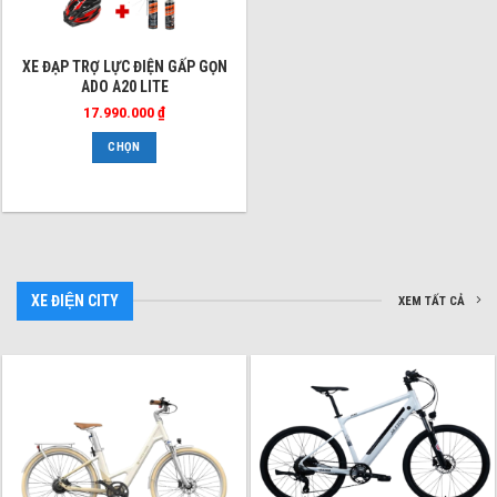
sản
sản
phẩm
phẩm
Sản
XE ĐẠP TRỢ LỰC ĐIỆN GẤP GỌN
ADO A20 LITE
phẩm
này
17.990.000
₫
có
CHỌN
nhiều
biến
thể.
Các
tùy
chọn
có
XE ĐIỆN CITY
XEM TẤT CẢ
thể
được
chọn
trên
trang
sản
phẩm