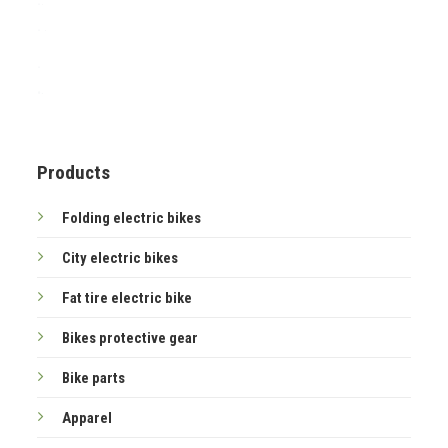
.
.
.
.
.
.
.
Products
Folding electric bikes
City electric bikes
Fat tire electric bike
Bikes protective gear
Bike parts
Apparel