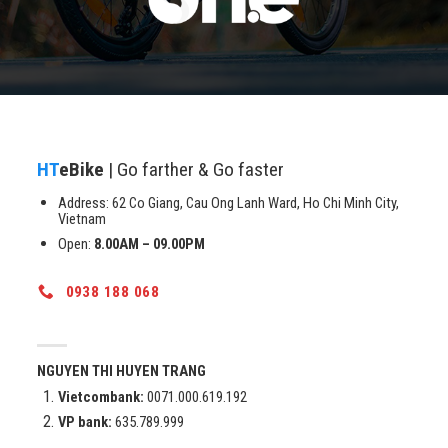
HT
eBike
| Go farther & Go faster
Address: 62 Co Giang, Cau Ong Lanh Ward, Ho Chi Minh City,
Vietnam
Open:
8.00AM – 09.00PM
0938 188 068
NGUYEN THI HUYEN TRANG
Vietcombank:
0071.000.619.192
VP bank:
635.789.999