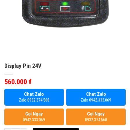
Display Pin 24V
560.000
₫
Chat Zalo
Chat Zalo
Zalo 0932.374.568
Zalo 0942.333.069
Gọi Ngay
Gọi Ngay
0942.333.069
0932.374.568