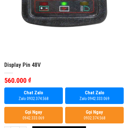
Display Pin 48V
560.000
₫
Chat Zalo
Chat Zalo
Zalo 0932.374.568
Zalo 0942.333.069
Gọi Ngay
Gọi Ngay
0942.333.069
0932.374.568