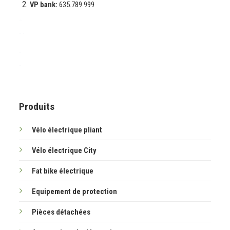
VP bank:
635.789.999
.
.
.
.
.
.
.
Produits
Vélo électrique pliant
Vélo électrique City
Fat bike électrique
Equipement de protection
Pièces détachées